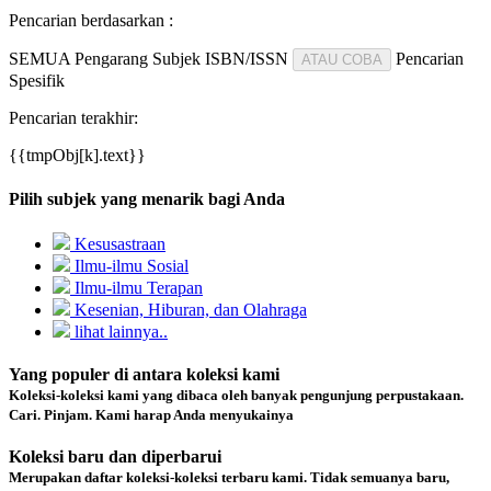
Pencarian berdasarkan :
SEMUA
Pengarang
Subjek
ISBN/ISSN
Pencarian
ATAU COBA
Spesifik
Pencarian terakhir:
{{tmpObj[k].text}}
Pilih subjek yang menarik bagi Anda
Kesusastraan
Ilmu-ilmu Sosial
Ilmu-ilmu Terapan
Kesenian, Hiburan, dan Olahraga
lihat lainnya..
Yang populer di antara koleksi kami
Koleksi-koleksi kami yang dibaca oleh banyak pengunjung perpustakaan.
Cari. Pinjam. Kami harap Anda menyukainya
Koleksi baru dan diperbarui
Merupakan daftar koleksi-koleksi terbaru kami. Tidak semuanya baru,