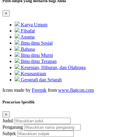
Pilih subjek yang menarik bagi Anda
×
Karya Umum
Filsafat
Agama
Ilmu-ilmu Sosial
Bahasa
Ilmu-ilmu Murni
Ilmu-ilmu Terapan
Kesenian, Hiburan, dan Olahraga
Kesusastraan
Geografi dan Sejarah
Icons made by
Freepik
from
www.flaticon.com
Pencarian Spesifik
×
Judul
Pengarang
Subjek