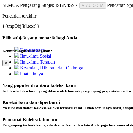
SEMUA
Pengarang
Subjek
ISBN/ISSN
Pencarian Spe
ATAU COBA
Pencarian terakhir:
{{tmpObj[k].text}}
Pilih subjek yang menarik bagi Anda
Kesusastraan
Kemana ingin Anda bagikan?
Ilmu-ilmu Sosial
Ilmu-ilmu Terapan
×
Kesenian, Hiburan, dan Olahraga
lihat lainnya..
Yang populer di antara koleksi kami
Koleksi-koleksi kami yang dibaca oleh banyak pengunjung perpustakaan. Ca
Koleksi baru dan diperbarui
Merupakan daftar koleksi-koleksi terbaru kami. Tidak semuanya baru, adapu
Penikmat Koleksi tahun ini
Pengunjung terbaik kami, ada di sini. Nama dan foto Anda juga bisa muncul d