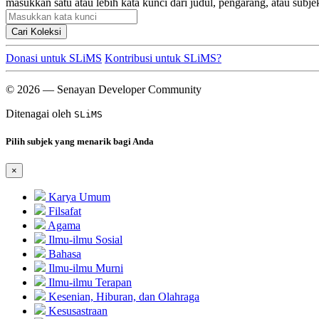
masukkan satu atau lebih kata kunci dari judul, pengarang, atau subje
Cari Koleksi
Donasi untuk SLiMS
Kontribusi untuk SLiMS?
© 2026 — Senayan Developer Community
Ditenagai oleh
SLiMS
Pilih subjek yang menarik bagi Anda
×
Karya Umum
Filsafat
Agama
Ilmu-ilmu Sosial
Bahasa
Ilmu-ilmu Murni
Ilmu-ilmu Terapan
Kesenian, Hiburan, dan Olahraga
Kesusastraan