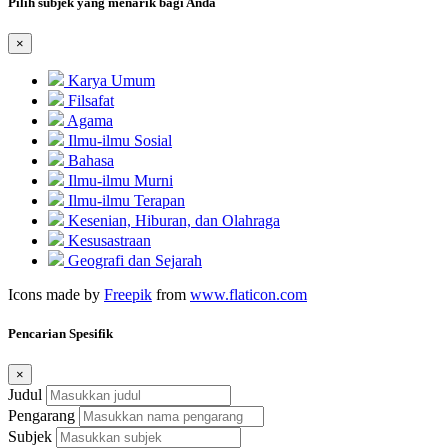
Pilih subjek yang menarik bagi Anda
×
Karya Umum
Filsafat
Agama
Ilmu-ilmu Sosial
Bahasa
Ilmu-ilmu Murni
Ilmu-ilmu Terapan
Kesenian, Hiburan, dan Olahraga
Kesusastraan
Geografi dan Sejarah
Icons made by
Freepik
from
www.flaticon.com
Pencarian Spesifik
×
Judul
Pengarang
Subjek