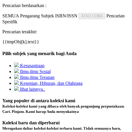
Pencarian berdasarkan :
SEMUA
Pengarang
Subjek
ISBN/ISSN
Pencarian
ATAU COBA
Spesifik
Pencarian terakhir:
{{tmpObj[k].text}}
Pilih subjek yang menarik bagi Anda
Kesusastraan
Ilmu-ilmu Sosial
Ilmu-ilmu Terapan
Kesenian, Hiburan, dan Olahraga
lihat lainnya..
Yang populer di antara koleksi kami
Koleksi-koleksi kami yang dibaca oleh banyak pengunjung perpustakaan.
Cari. Pinjam. Kami harap Anda menyukainya
Koleksi baru dan diperbarui
Merupakan daftar koleksi-koleksi terbaru kami. Tidak semuanya baru,