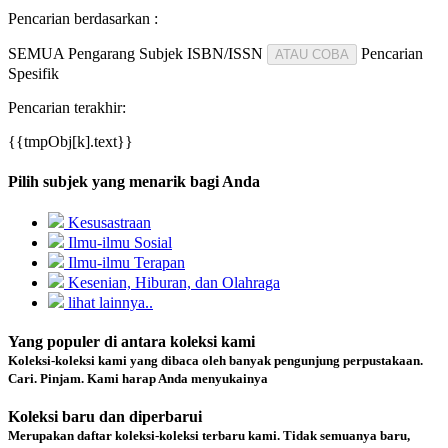
Pencarian berdasarkan :
SEMUA
Pengarang
Subjek
ISBN/ISSN
Pencarian
ATAU COBA
Spesifik
Pencarian terakhir:
{{tmpObj[k].text}}
Pilih subjek yang menarik bagi Anda
Kesusastraan
Ilmu-ilmu Sosial
Ilmu-ilmu Terapan
Kesenian, Hiburan, dan Olahraga
lihat lainnya..
Yang populer di antara koleksi kami
Koleksi-koleksi kami yang dibaca oleh banyak pengunjung perpustakaan.
Cari. Pinjam. Kami harap Anda menyukainya
Koleksi baru dan diperbarui
Merupakan daftar koleksi-koleksi terbaru kami. Tidak semuanya baru,