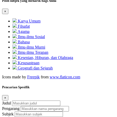
Pilih subjek yang menarik bagi Anda
×
Karya Umum
Filsafat
Agama
Ilmu-ilmu Sosial
Bahasa
Ilmu-ilmu Murni
Ilmu-ilmu Terapan
Kesenian, Hiburan, dan Olahraga
Kesusastraan
Geografi dan Sejarah
Icons made by
Freepik
from
www.flaticon.com
Pencarian Spesifik
×
Judul
Pengarang
Subjek